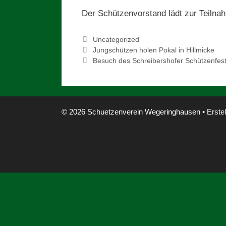
Der Schützenvorstand lädt zur Teilnah
Kategorien
Uncategorized
Jungschützen holen Pokal in Hillmicke
Besuch des Schreibershofer Schützenfes
© 2026 Schuetzenverein Wegeringhausen
• Erstel