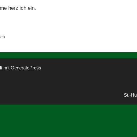
me herzlich ein.
tes
lt mit
GeneratePress
St.-Hu