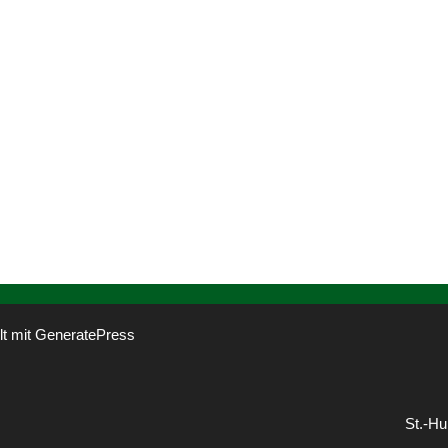
lt mit
GeneratePress
St.-Hu