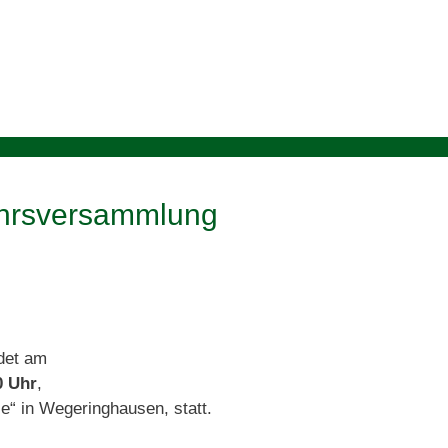
ahrsversammlung
det am
0 Uhr
,
e“ in Wegeringhausen, statt.