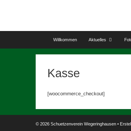
Zum
Inhalt
springen
Willkommen
Aktuelles
Fot
Kasse
[woocommerce_checkout]
© 2026 Schuetzenverein Wegeringhausen
• Erstel