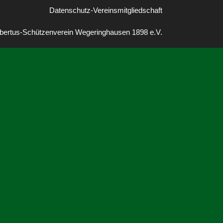
Datenschutz-Vereinsmitgliedschaft
bertus-Schützenverein Wegeringhausen 1898 e.V.