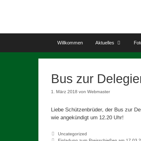
Zum
Inhalt
springen
Willkommen
Aktuelles
Fot
Bus zur Delegi
1. März 2018
von
Webmaster
Liebe Schützenbrüder, der Bus zur 
wie angekündigt um 12.20 Uhr!
Kategorien
Uncategorized
Einladung zum Preisschießen am 17.03.20