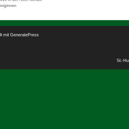
öniginnen
lt mit
GeneratePress
St.-Hu