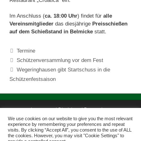
Restaurant „Croatica“ ein.
Im Anschluss (
ca. 18:00 Uhr
) findet für
alle
Vereinsmitglieder
das diesjährige
Preisschießen
auf dem Schießstand in Belmicke
statt.
Kategorien
Termine
Schützenversammlung vor dem Fest
Wegeringhausen gibt Startschuss in die
Schützenfestsaison
Impressum | Disclaimer
|
Datenschutz
We use cookies on our website to give you the most relevant
Datenschutz-Vereinsmitgliedschaft
experience by remembering your preferences and repeat
visits. By clicking “Accept All”, you consent to the use of ALL
the cookies. However, you may visit "Cookie Settings" to
St.-Hubertus-Schützenverein Wegeringhausen 1898 e.V.