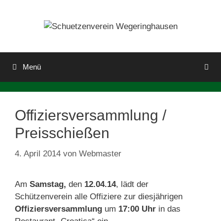
Zum
Inhalt
springen
Menü
Offiziersversammlung /
Preisschießen
4. April 2014
von
Webmaster
Am
Samstag,
den
12.04.14
, lädt der
Schützenverein alle Offiziere zur diesjährigen
Offiziersversammlung
um
17:00 Uhr
in das