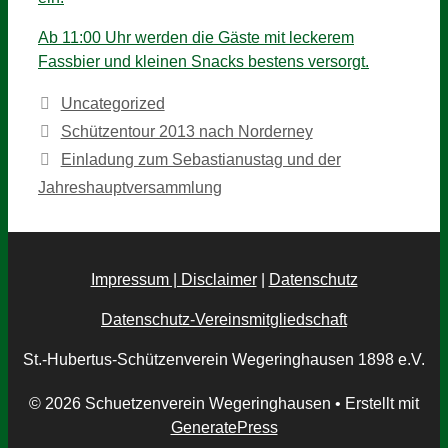
Ab 11:00 Uhr werden die Gäste mit leckerem
Fassbier und kleinen Snacks bestens versorgt.
Kategorien
Uncategorized
Schützentour 2013 nach Norderney
Einladung zum Sebastianustag und der
Jahreshauptversammlung
Impressum | Disclaimer
|
Datenschutz
Datenschutz-Vereinsmitgliedschaft
St.-Hubertus-Schützenverein Wegeringhausen 1898 e.V.
© 2026 Schuetzenverein Wegeringhausen
• Erstellt mit
GeneratePress